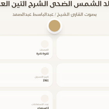
لد الشمس الضحى الشرح التين الع
بصوت القارئ الشيخ / عبدالباسط عبدالصمد
المصحف
تلاوة نادرة
تاريخ التسجيل
1961
عدد الاستماعات
4 استماع