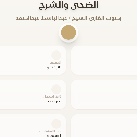
الضحى والشرح
بصوت القارئ الشيخ / عبدالباسط عبدالصمد
المصحف
تلاوة نادرة
تاريخ التسجيل
غير محدد
عدد الاستماعات
1 استماع