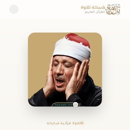
شبكة تلاوة
للقرآن الكريم
تلاوة قرآنية مباركة