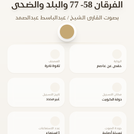
الفرقان 58- 77 والبلد والضحى
بصوت القارئ الشيخ / عبدالباسط عبدالصمد
الرواية
المصحف
حفص عن عاصم
تلاوة نادرة
مكان التسجيل
تاريخ التسجيل
غير محدد
دولة الكويت
جودة الصوت
عدد الاستماعات
نسخة أصلية
1 استماع