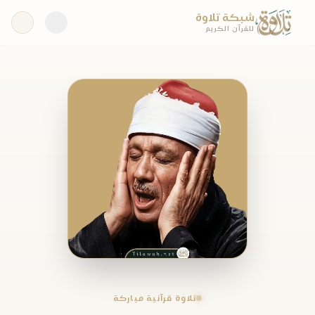
شبكة تلاوة
للقرآن الكريم
تلاوة قرآنية مباركة