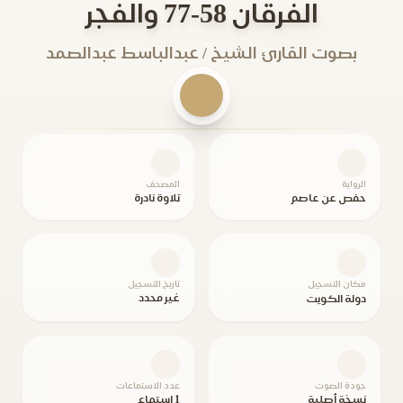
الفرقان 58-77 والفجر
بصوت القارئ الشيخ / عبدالباسط عبدالصمد
الرواية
المصحف
حفص عن عاصم
تلاوة نادرة
مكان التسجيل
تاريخ التسجيل
غير محدد
دولة الكويت
جودة الصوت
عدد الاستماعات
نسخة أصلية
1 استماع