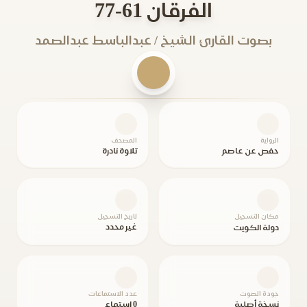
الفرقان 61-77
بصوت القارئ الشيخ / عبدالباسط عبدالصمد
الرواية
المصحف
حفص عن عاصم
تلاوة نادرة
مكان التسجيل
تاريخ التسجيل
غير محدد
دولة الكويت
جودة الصوت
عدد الاستماعات
نسخة أصلية
0 استماع