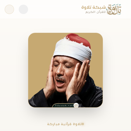
شبكة تلاوة
للقرآن الكريم
تلاوة قرآنية مباركة