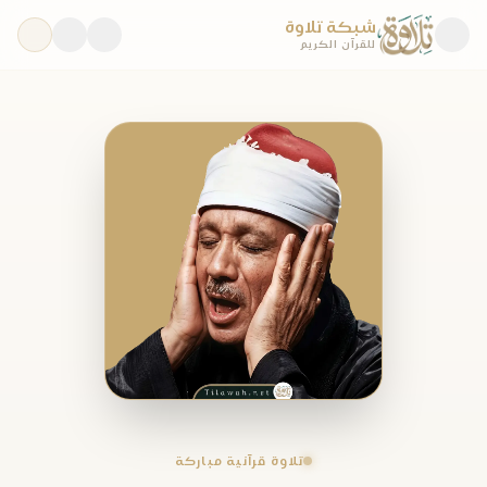
شبكة تلاوة
للقرآن الكريم
تلاوة قرآنية مباركة