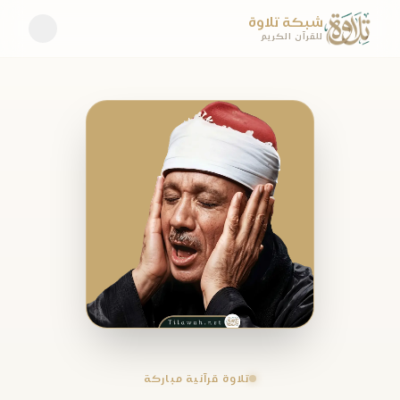
شبكة تلاوة
للقرآن الكريم
تلاوة قرآنية مباركة