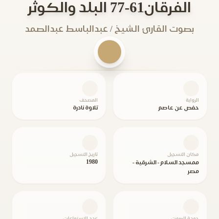
الفرقان61-77 البلد والكوثر
بصوت القارئ الشيخ / عبدالباسط عبدالصمد
الرواية
المصحف
حفص عن عاصم
تلاوة نادرة
مكان التسجيل
تاريخ التسجيل
1980
ممسجد السلام - الشرقية -
مصر
جودة الصوت
عدد الاستماعات