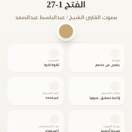
الفتح 1-27
بصوت القارئ الشيخ / عبدالباسط عبدالصمد
الرواية
المصحف
حفص عن عاصم
تلاوة نادرة
مكان التسجيل
تاريخ التسجيل
غير محدد
إذاعة دمشق - سوريا
جودة الصوت
عدد الاستماعات
نسخة أصلية
1 استماع