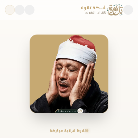
شبكة تلاوة
للقرآن الكريم
تلاوة قرآنية مباركة