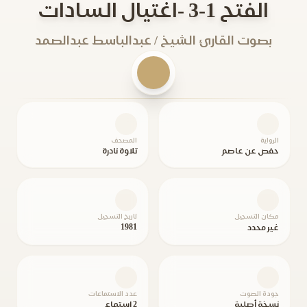
الفتح 1-3 -اغتيال السادات
بصوت القارئ الشيخ / عبدالباسط عبدالصمد
الرواية
المصحف
حفص عن عاصم
تلاوة نادرة
مكان التسجيل
تاريخ التسجيل
1981
غير محدد
جودة الصوت
عدد الاستماعات
نسخة أصلية
2 استماع