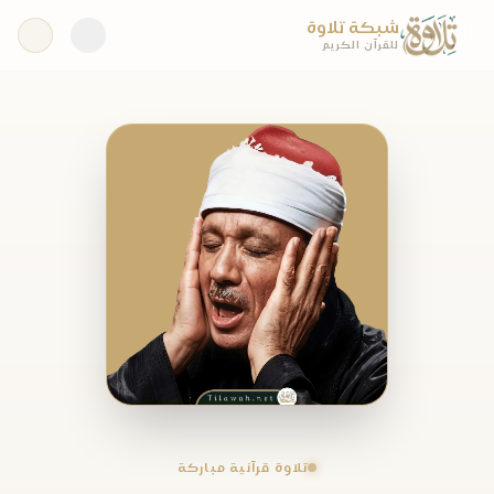
شبكة تلاوة
للقرآن الكريم
تلاوة قرآنية مباركة