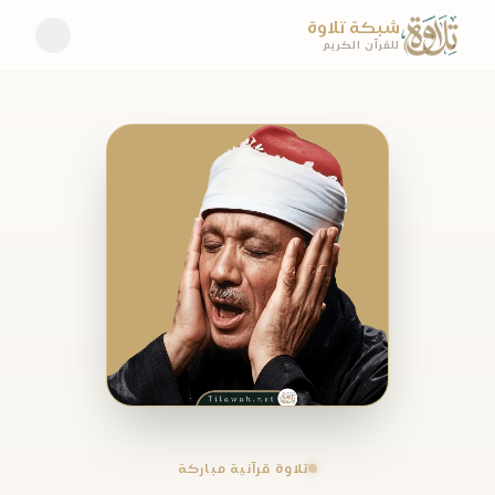
شبكة تلاوة
للقرآن الكريم
تلاوة قرآنية مباركة