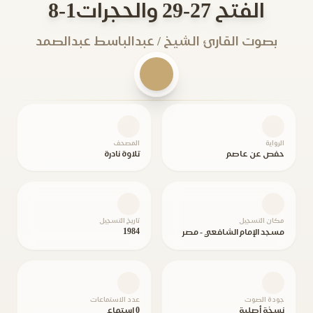
الفتح 27-29 والحجرات1-8
بصوت القارئ الشيخ / عبدالباسط عبدالصمد
الرواية
المصحف
حفص عن عاصم
تلاوة نادرة
مكان التسجيل
تاريخ التسجيل
1984
مسجد الإمام الشافعي - مصر
جودة الصوت
عدد الاستماعات
نسخة أصلية
0 استماع