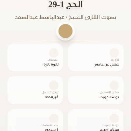
الحج 1-29
بصوت القارئ الشيخ / عبدالباسط عبدالصمد
الرواية
المصحف
حفص عن عاصم
تلاوة نادرة
مكان التسجيل
تاريخ التسجيل
غير محدد
دولة الكويت
جودة الصوت
عدد الاستماعات
نسخة أصلية
1 استماع