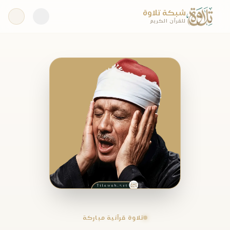
شبكة تلاوة
للقرآن الكريم
تلاوة قرآنية مباركة