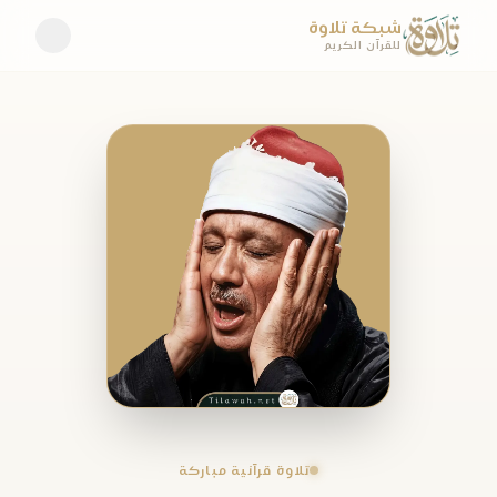
شبكة تلاوة
للقرآن الكريم
تلاوة قرآنية مباركة