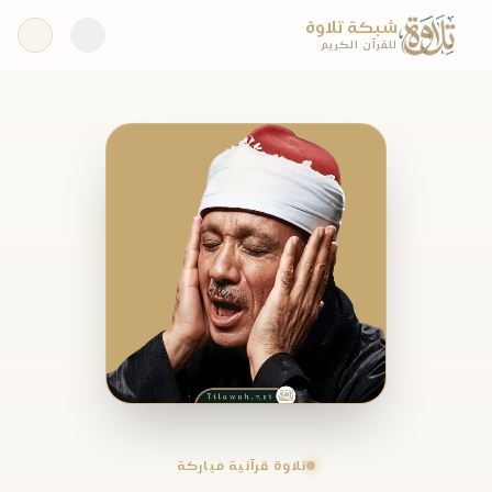
شبكة تلاوة
للقرآن الكريم
تلاوة قرآنية مباركة