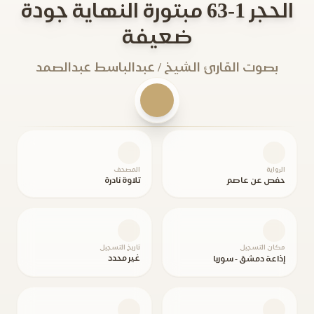
الحجر 1-63 مبتورة النهاية جودة
ضعيفة
بصوت القارئ الشيخ / عبدالباسط عبدالصمد
الرواية
المصحف
حفص عن عاصم
تلاوة نادرة
مكان التسجيل
تاريخ التسجيل
غير محدد
إذاعة دمشق - سوريا