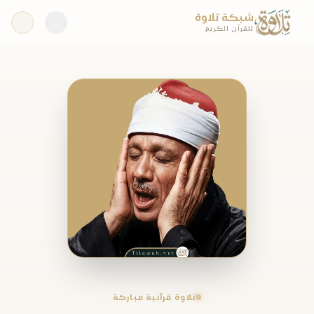
شبكة تلاوة
للقرآن الكريم
تلاوة قرآنية مباركة