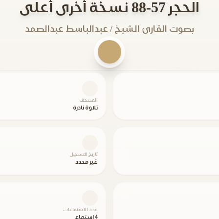
الحجر 57-88 نسخة أخرى أعلى
بصوت القارئ الشيخ / عبدالباسط عبدالصمد
المصحف
تلاوة نادرة
تاريخ التسجيل
غير محدد
عدد الاستماعات
4 استماع