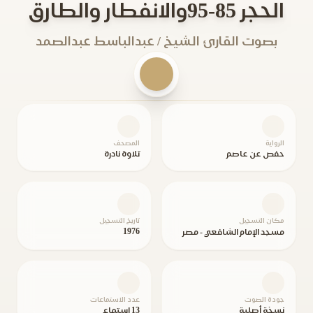
الحجر 85-95والانفطار والطارق
بصوت القارئ الشيخ / عبدالباسط عبدالصمد
الرواية
المصحف
حفص عن عاصم
تلاوة نادرة
مكان التسجيل
تاريخ التسجيل
1976
مسجد الإمام الشافعي - مصر
جودة الصوت
عدد الاستماعات
نسخة أصلية
13 استماع