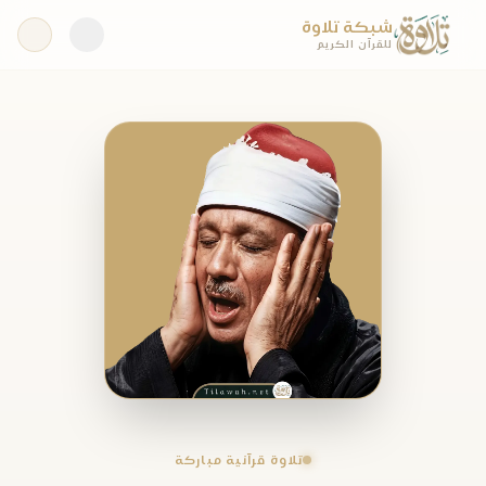
شبكة تلاوة
للقرآن الكريم
تلاوة قرآنية مباركة