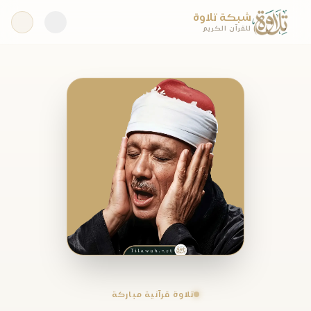
شبكة تلاوة
للقرآن الكريم
تلاوة قرآنية مباركة