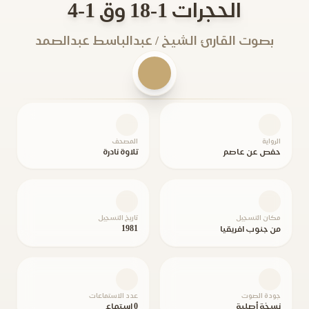
الحجرات 1-18 وق 1-4
بصوت القارئ الشيخ / عبدالباسط عبدالصمد
الرواية
المصحف
حفص عن عاصم
تلاوة نادرة
مكان التسجيل
تاريخ التسجيل
1981
من جنوب افريقيا
جودة الصوت
عدد الاستماعات
نسخة أصلية
0 استماع