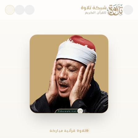
شبكة تلاوة
للقرآن الكريم
تلاوة قرآنية مباركة