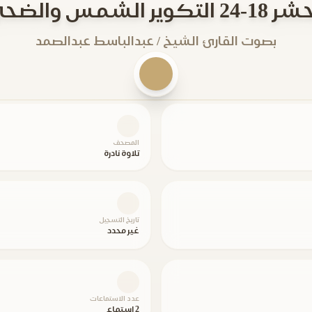
24 التكوير الشمس والضحى
بصوت القارئ الشيخ / عبدالباسط عبدالصمد
المصحف
تلاوة نادرة
تاريخ التسجيل
غير محدد
عدد الاستماعات
2 استماع