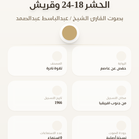
الحشر 18-24 وقريش
بصوت القارئ الشيخ / عبدالباسط عبدالصمد
الرواية
المصحف
حفص عن عاصم
تلاوة نادرة
مكان التسجيل
تاريخ التسجيل
1966
من جنوب افريقيا
جودة الصوت
عدد الاستماعات
نسخة أصلية
0 استماع