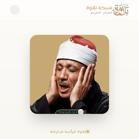
شبكة تلاوة
للقرآن الكريم
تلاوة قرآنية مباركة