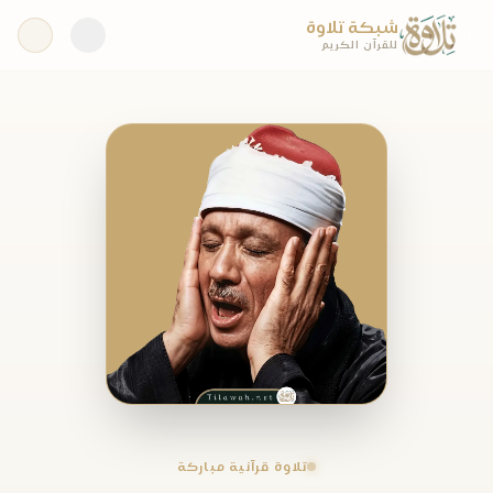
شبكة تلاوة
للقرآن الكريم
تلاوة قرآنية مباركة