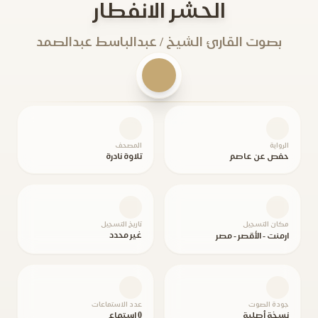
الحشر الانفطار
بصوت القارئ الشيخ / عبدالباسط عبدالصمد
الرواية
المصحف
حفص عن عاصم
تلاوة نادرة
مكان التسجيل
تاريخ التسجيل
غير محدد
ارمنت - الأقصر - مصر
جودة الصوت
عدد الاستماعات
نسخة أصلية
0 استماع