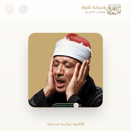
شبكة تلاوة
للقرآن الكريم
تلاوة قرآنية مباركة