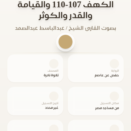
الكهف 107-110 والقيامة
والقدر والكوثر
بصوت القارئ الشيخ / عبدالباسط عبدالصمد
الرواية
المصحف
حفص عن عاصم
تلاوة نادرة
مكان التسجيل
تاريخ التسجيل
غير محدد
من مساجد مصر