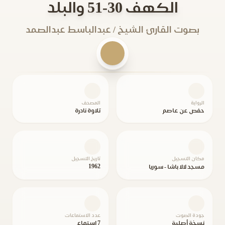
الكهف 30-51 والبلد
بصوت القارئ الشيخ / عبدالباسط عبدالصمد
الرواية
المصحف
حفص عن عاصم
تلاوة نادرة
مكان التسجيل
تاريخ التسجيل
1962
مسجد لالا باشا - سوريا
جودة الصوت
عدد الاستماعات
نسخة أصلية
7 استماع