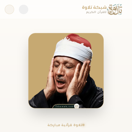
شبكة تلاوة
للقرآن الكريم
تلاوة قرآنية مباركة