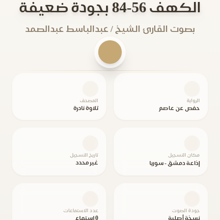
الكهف 56-84 بجودة ضعيفة
بصوت القارئ الشيخ / عبدالباسط عبدالصمد
الرواية
المصحف
حفص عن عاصم
تلاوة نادرة
مكان التسجيل
تاريخ التسجيل
غير محدد
إذاعة دمشق - سوريا
جودة الصوت
عدد الاستماعات
نسخة أصلية
0 استماع