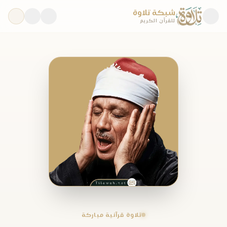
شبكة تلاوة
للقرآن الكريم
تلاوة قرآنية مباركة