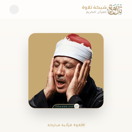
شبكة تلاوة
للقرآن الكريم
تلاوة قرآنية مباركة