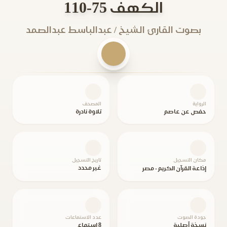
الكهف 75-110
بصوت القارئ الشيخ / عبدالباسط عبدالصمد
الرواية
المصحف
حفص عن عاصم
تلاوة نادرة
مكان التسجيل
تاريخ التسجيل
غير محدد
إذاعة القرآن الكريم - مصر
جودة الصوت
عدد الاستماعات
نسخة أصلية
8 استماع