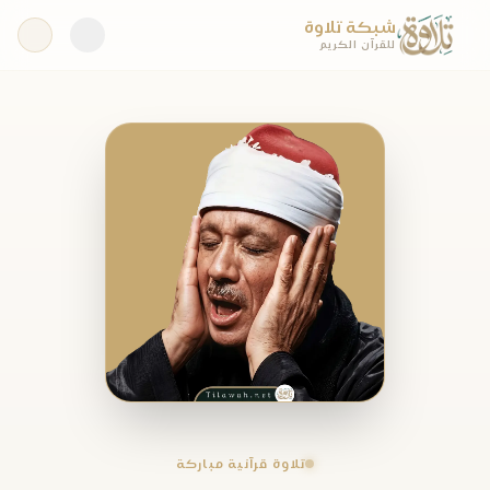
شبكة تلاوة
للقرآن الكريم
تلاوة قرآنية مباركة