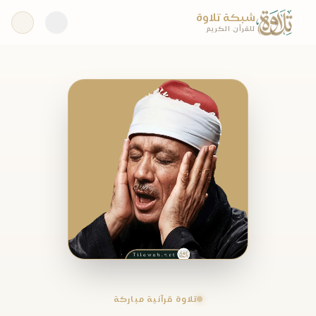
شبكة تلاوة
للقرآن الكريم
تلاوة قرآنية مباركة