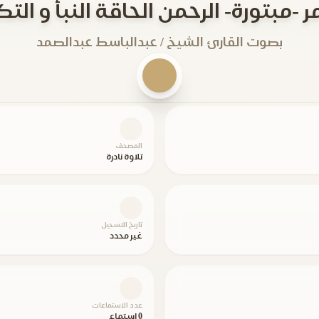
ر -مبتورة- الرحمن الحاقة النبأ و التك
بصوت القارئ الشيخ / عبدالباسط عبدالصمد
المصحف
تلاوة نادرة
تاريخ التسجيل
غير محدد
عدد الاستماعات
0 استماع