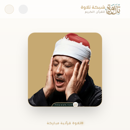
شبكة تلاوة
للقرآن الكريم
تلاوة قرآنية مباركة