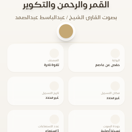
القمر والرحمن والتكوير
بصوت القارئ الشيخ / عبدالباسط عبدالصمد
الرواية
المصحف
حفص عن عاصم
تلاوة نادرة
مكان التسجيل
تاريخ التسجيل
غير محدد
غير محدد
جودة الصوت
عدد الاستماعات
نسخة أصلية
1 استماع