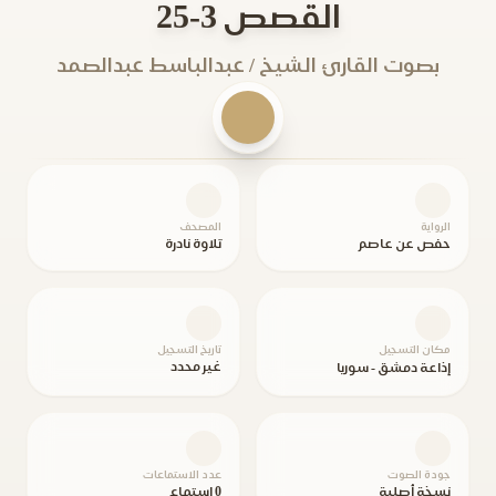
القصص 3-25
بصوت القارئ الشيخ / عبدالباسط عبدالصمد
الرواية
المصحف
حفص عن عاصم
تلاوة نادرة
مكان التسجيل
تاريخ التسجيل
غير محدد
إذاعة دمشق - سوريا
جودة الصوت
عدد الاستماعات
نسخة أصلية
0 استماع