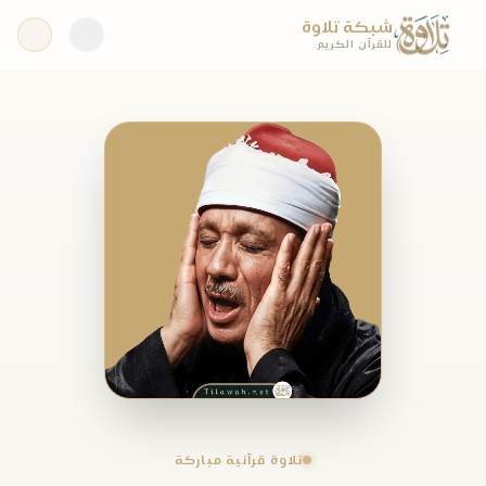
شبكة تلاوة
للقرآن الكريم
تلاوة قرآنية مباركة