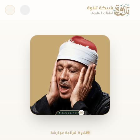
شبكة تلاوة
للقرآن الكريم
تلاوة قرآنية مباركة