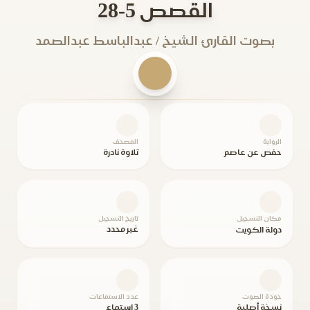
القصص 5-28
بصوت القارئ الشيخ / عبدالباسط عبدالصمد
الرواية
المصحف
حفص عن عاصم
تلاوة نادرة
مكان التسجيل
تاريخ التسجيل
غير محدد
دولة الكويت
جودة الصوت
عدد الاستماعات
نسخة أصلية
3 استماع