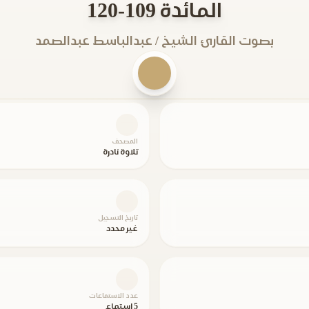
المائدة 109-120
بصوت القارئ الشيخ / عبدالباسط عبدالصمد
المصحف
تلاوة نادرة
تاريخ التسجيل
غير محدد
عدد الاستماعات
5 استماع