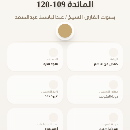
المائدة 109-120
بصوت القارئ الشيخ / عبدالباسط عبدالصمد
الرواية
المصحف
حفص عن عاصم
تلاوة نادرة
مكان التسجيل
تاريخ التسجيل
غير محدد
دولة الكويت
جودة الصوت
عدد الاستماعات
نسخة أصلية
4 استماع