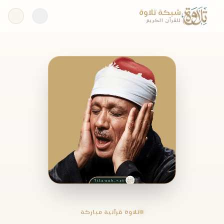
شبكة تلاوة
للقرآن الكريم
تلاوة قرآنية مباركة