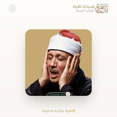
شبكة تلاوة
للقرآن الكريم
تلاوة قرآنية مباركة