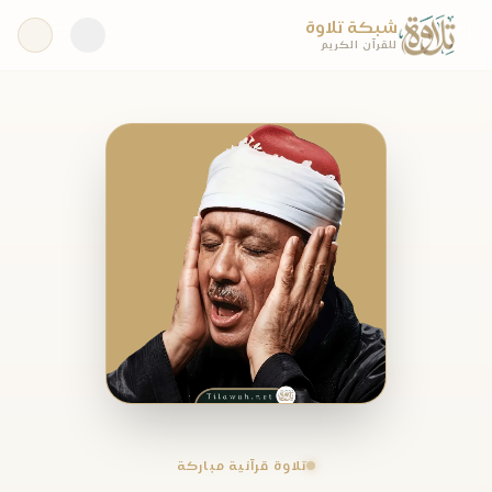
شبكة تلاوة
للقرآن الكريم
تلاوة قرآنية مباركة