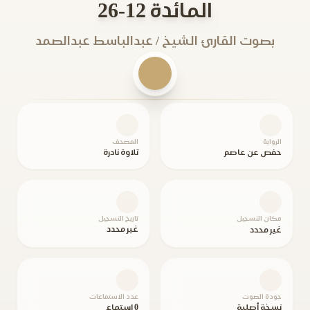
المائدة 12-26
بصوت القارئ الشيخ / عبدالباسط عبدالصمد
الرواية
المصحف
حفص عن عاصم
تلاوة نادرة
مكان التسجيل
تاريخ التسجيل
غير محدد
غير محدد
جودة الصوت
عدد الاستماعات
نسخة أصلية
0 استماع