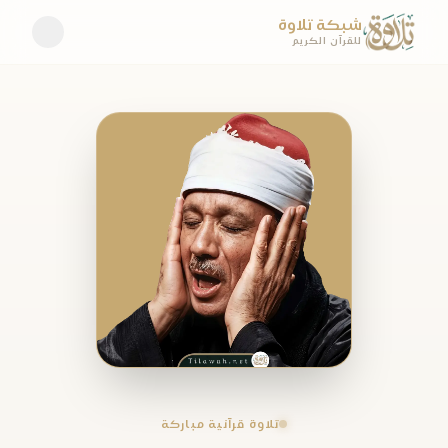
شبكة تلاوة
للقرآن الكريم
تلاوة قرآنية مباركة