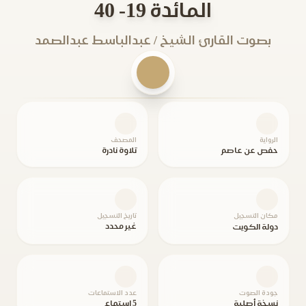
المائدة 19- 40
بصوت القارئ الشيخ / عبدالباسط عبدالصمد
الرواية
المصحف
حفص عن عاصم
تلاوة نادرة
مكان التسجيل
تاريخ التسجيل
غير محدد
دولة الكويت
جودة الصوت
عدد الاستماعات
نسخة أصلية
5 استماع