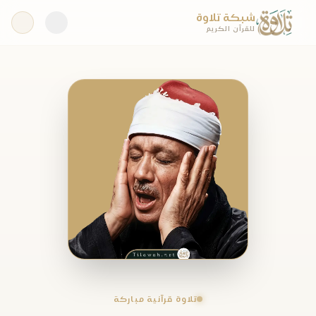
شبكة تلاوة
للقرآن الكريم
تلاوة قرآنية مباركة