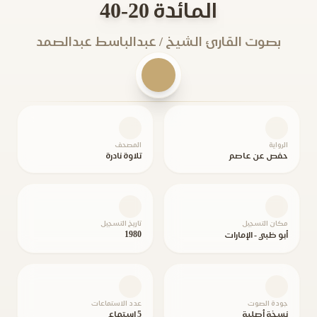
المائدة 20-40
بصوت القارئ الشيخ / عبدالباسط عبدالصمد
الرواية
المصحف
حفص عن عاصم
تلاوة نادرة
مكان التسجيل
تاريخ التسجيل
1980
أبو ظبي - الإمارات
جودة الصوت
عدد الاستماعات
نسخة أصلية
5 استماع