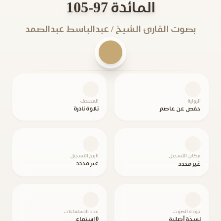
المائدة 97-105
بصوت القارئ الشيخ / عبدالباسط عبدالصمد
الرواية
المصحف
حفص عن عاصم
تلاوة نادرة
مكان التسجيل
تاريخ التسجيل
غير محدد
غير محدد
جودة الصوت
عدد الاستماعات
نسخة أصلية
0 استماع