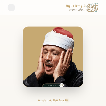
شبكة تلاوة
للقرآن الكريم
تلاوة قرآنية مباركة