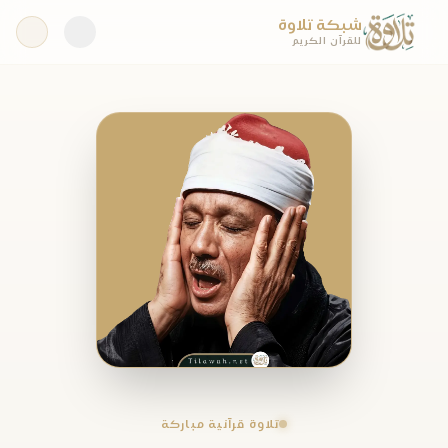
شبكة تلاوة
للقرآن الكريم
تلاوة قرآنية مباركة