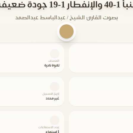
 والإنفطار 1-19 جودة ضعيفة
بصوت القارئ الشيخ / عبدالباسط عبدالصمد
المصحف
تلاوة نادرة
تاريخ التسجيل
غير محدد
عدد الاستماعات
1 استماع