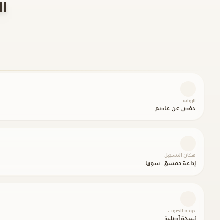
النبأ 1-40
الرواية
حفص عن عاصم
مكان التسجيل
إذاعة دمشق - سوريا
جودة الصوت
نسخة أصلية