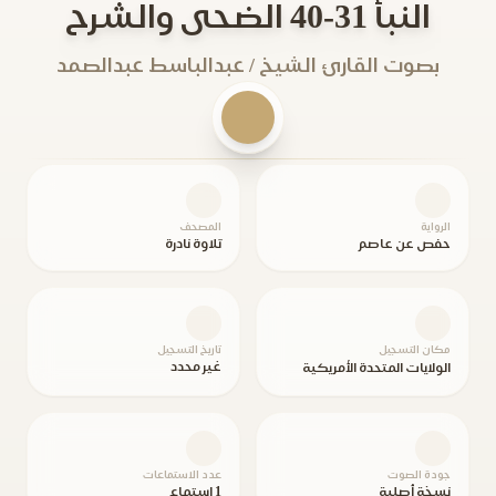
النبأ 31-40 الضحى والشرح
بصوت القارئ الشيخ / عبدالباسط عبدالصمد
الرواية
المصحف
حفص عن عاصم
تلاوة نادرة
مكان التسجيل
تاريخ التسجيل
غير محدد
الولايات المتحدة الأمريكية
جودة الصوت
عدد الاستماعات
نسخة أصلية
1 استماع