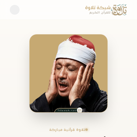
شبكة تلاوة
للقرآن الكريم
تلاوة قرآنية مباركة