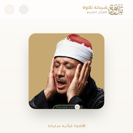
شبكة تلاوة
للقرآن الكريم
تلاوة قرآنية مباركة