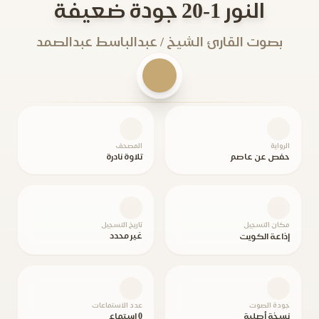
النور 1-20 جودة ضعيفة
بصوت القارئ الشيخ / عبدالباسط عبدالصمد
الرواية
المصحف
حفص عن عاصم
تلاوة نادرة
مكان التسجيل
تاريخ التسجيل
غير محدد
إذاعة الكويت
جودة الصوت
عدد الاستماعات
نسخة أصلية
0 استماع