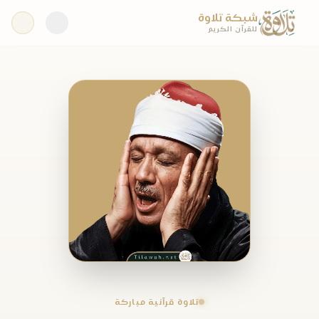
شبكة تلاوة
للقرآن الكريم
تلاوة قرآنية مباركة