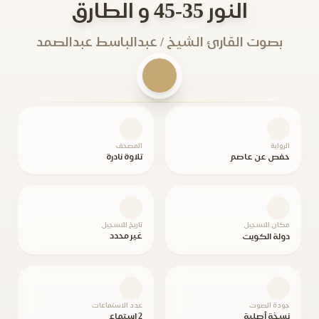
النور 35-45 و الطارق
بصوت القارئ الشيخ / عبدالباسط عبدالصمد
الرواية
المصحف
حفص عن عاصم
تلاوة نادرة
مكان التسجيل
تاريخ التسجيل
غير محدد
دولة الكويت
جودة الصوت
عدد الاستماعات
نسخة أصلية
2 استماع