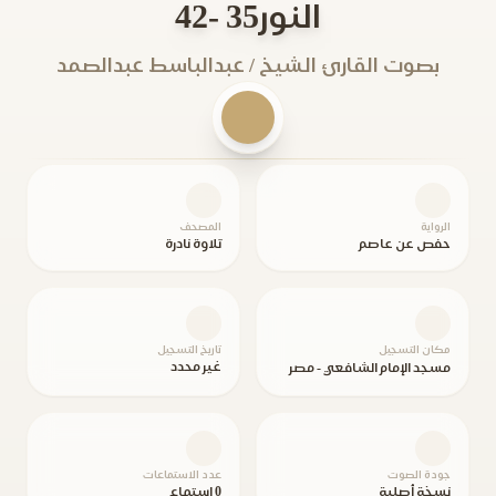
النور35 -42
بصوت القارئ الشيخ / عبدالباسط عبدالصمد
الرواية
المصحف
حفص عن عاصم
تلاوة نادرة
مكان التسجيل
تاريخ التسجيل
غير محدد
مسجد الإمام الشافعي - مصر
جودة الصوت
عدد الاستماعات
نسخة أصلية
0 استماع