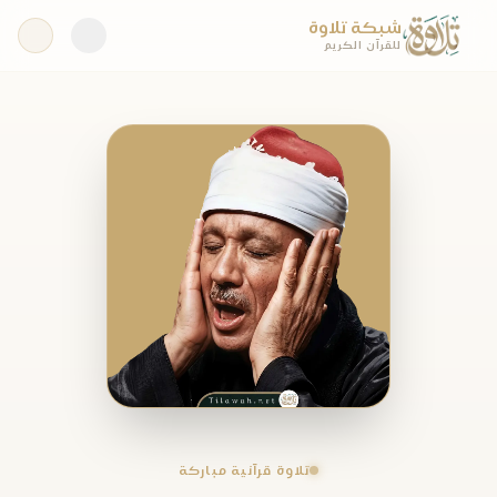
شبكة تلاوة
للقرآن الكريم
تلاوة قرآنية مباركة