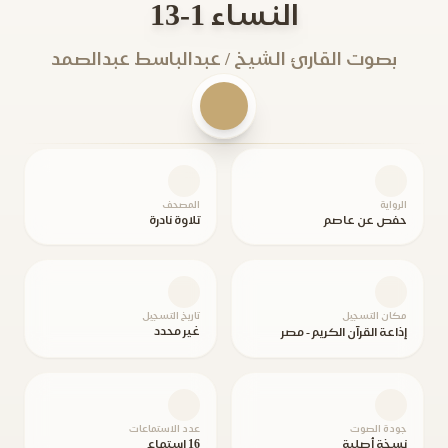
النساء 1-13
بصوت القارئ الشيخ / عبدالباسط عبدالصمد
الرواية
المصحف
حفص عن عاصم
تلاوة نادرة
مكان التسجيل
تاريخ التسجيل
غير محدد
إذاعة القرآن الكريم - مصر
جودة الصوت
عدد الاستماعات
نسخة أصلية
16 استماع