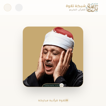
شبكة تلاوة
للقرآن الكريم
تلاوة قرآنية مباركة