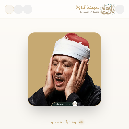
شبكة تلاوة
للقرآن الكريم
تلاوة قرآنية مباركة