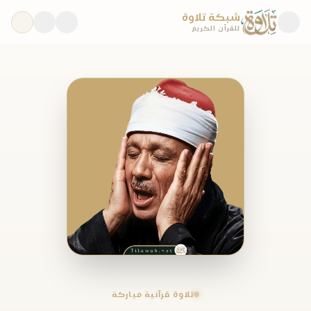
شبكة تلاوة
للقرآن الكريم
تلاوة قرآنية مباركة