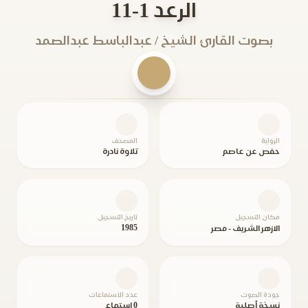
الرعد 1-11
بصوت القارئ الشيخ / عبدالباسط عبدالصمد
الرواية
المصحف
حفص عن عاصم
تلاوة نادرة
مكان التسجيل
تاريخ التسجيل
1985
الازهر الشريف - مصر
جودة الصوت
عدد الاستماعات
نسخة أصلية
0 استماع