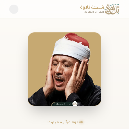
شبكة تلاوة
للقرآن الكريم
تلاوة قرآنية مباركة