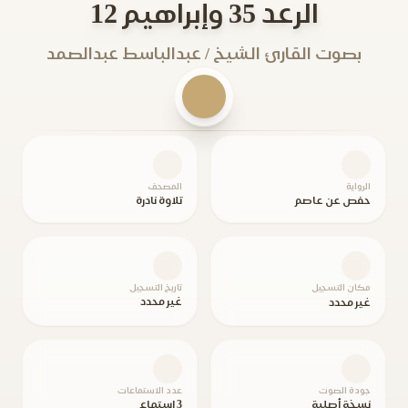
الرعد 35 وإبراهيم 12
بصوت القارئ الشيخ / عبدالباسط عبدالصمد
الرواية
المصحف
حفص عن عاصم
تلاوة نادرة
مكان التسجيل
تاريخ التسجيل
غير محدد
غير محدد
جودة الصوت
عدد الاستماعات
نسخة أصلية
3 استماع