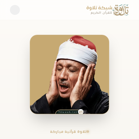
شبكة تلاوة
للقرآن الكريم
تلاوة قرآنية مباركة