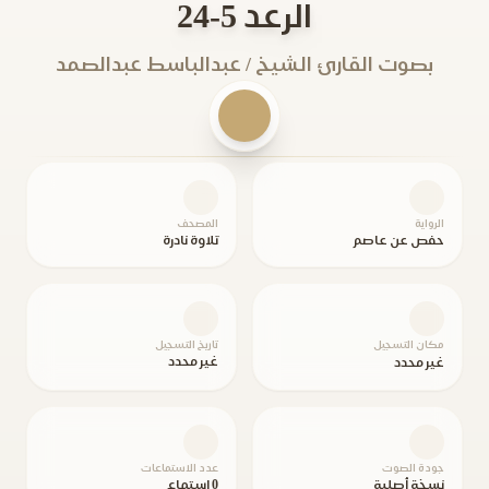
الرعد 5-24
بصوت القارئ الشيخ / عبدالباسط عبدالصمد
الرواية
المصحف
حفص عن عاصم
تلاوة نادرة
مكان التسجيل
تاريخ التسجيل
غير محدد
غير محدد
جودة الصوت
عدد الاستماعات
نسخة أصلية
0 استماع